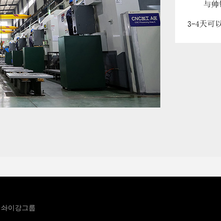
솨이강그룹