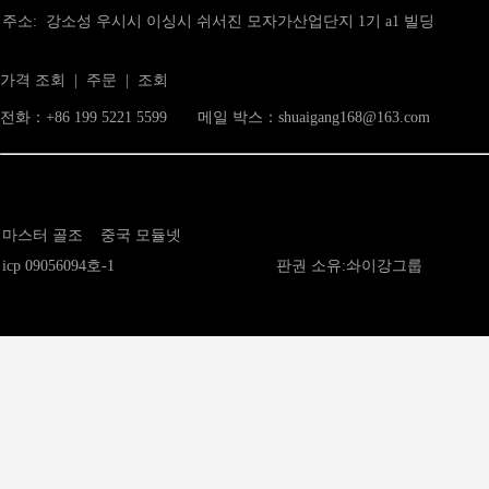
주소: 강소성 우시시 이싱시 쉬서진 모자가산업단지 1기 a1 빌딩
가격 조회 | 주문 | 조회
전화：+86 199 5221 5599 메일 박스：shuaigang168@163.com
마스터 골조
중국 모듈넷
icp 09056094호-1
판권 소유:솨이강그룹