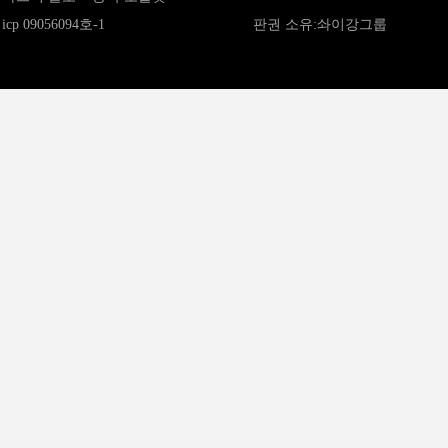
icp 09056094호-1
판권 소유:솨이강그룹