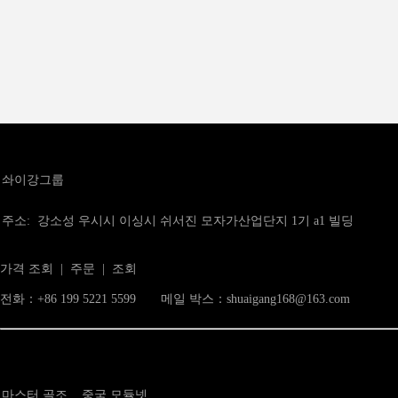
솨이강그룹
주소: 강소성 우시시 이싱시 쉬서진 모자가산업단지 1기 a1 빌딩
가격 조회 | 주문 | 조회
전화：+86 199 5221 5599 메일 박스：shuaigang168@163.com
마스터 골조
중국 모듈넷